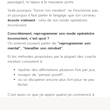
passager), tu tapes à la mauvaise porte.
Voilà pourquoi “forcer ton mindset” ne fonctionne pas…
et pourquoi il faut parler le langage que ton cerveau
écoute vraiment
: celui de ton mode opératoire
inconscient.
Concrètement, reprogrammer son mode opératoire
inconscient, c’est quoi ?
On entend souvent parler de
“reprogrammer son
mental”, “travailler son mindset”.
Et les méhodes proposées par la plupart des coachs
mindset consistent à :
répéter des affirmations plusieurs fois par jour,
essayer de “penser positif”,
ou se discipliner encore plus fort pour ne pas
lâcher.
C’est aussi ce que j’ai appris quand j’ai commencé à
m’intéresser au développement personnel.
Pourtant, j’ai vite compris les limites de ces approches.